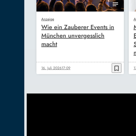
Anzeige
A
Wie ein Zauberer Events in
München unvergesslich
macht
bookmark_border
16. Juli 2026
17:09
1