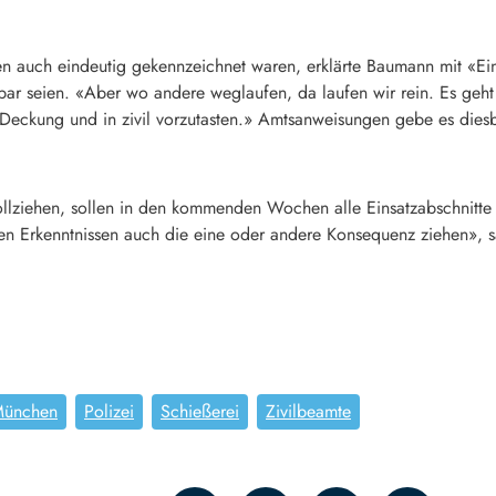
en auch eindeutig gekennzeichnet waren, erklärte Baumann mit «Ein
nbar seien. «Aber wo andere weglaufen, da laufen wir rein. Es geht
 Deckung und in zivil vorzutasten.» Amtsanweisungen gebe es diesb
lziehen, sollen in den kommenden Wochen alle Einsatzabschnitte 
en Erkenntnissen auch die eine oder andere Konsequenz ziehen», 
ünchen
Polizei
Schießerei
Zivilbeamte