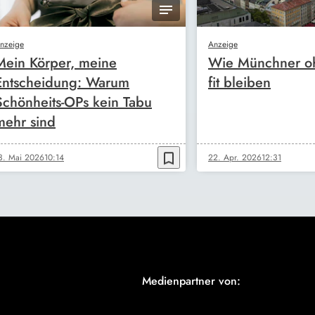
nzeige
Anzeige
Mein Körper, meine
Wie Münchner oh
Entscheidung: Warum
fit bleiben
Schönheits-OPs kein Tabu
mehr sind
bookmark_border
3. Mai 2026
10:14
22. Apr. 2026
12:31
Medienpartner von: