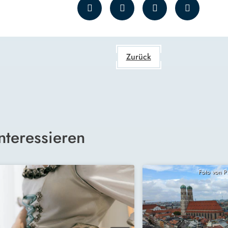
Zurück
nteressieren
Foto von 