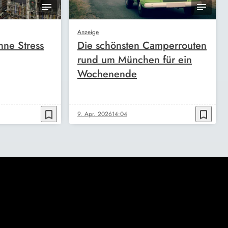
Anzeige
ne Stress
Die schönsten Camperrouten
rund um München für ein
Wochenende
bookmark_border
bookmark_border
9. Apr. 2026
14:04