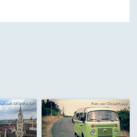
Prakhyath DESHPANDE
Foto von ClickerHappy