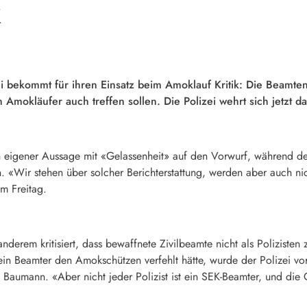
k
bekommt für ihren Einsatz beim Amoklauf Kritik: Die Beamten 
Amokläufer auch treffen sollen. Die Polizei wehrt sich jetzt d
h eigener Aussage mit «Gelassenheit» auf den Vorwurf, während d
 «Wir stehen über solcher Berichterstattung, werden aber auch nic
m Freitag.
anderem kritisiert, dass bewaffnete Zivilbeamte nicht als Polizist
ein Beamter den Amokschützen verfehlt hätte, wurde der Polizei vo
e Baumann. «Aber nicht jeder Polizist ist ein SEK-Beamter, und die Q