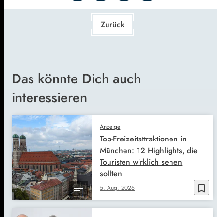
Zurück
Das könnte Dich auch
interessieren
Anzeige
Top-Freizeitattraktionen in
München: 12 Highlights, die
Touristen wirklich sehen
sollten
bookmark_border
5. Aug. 2026