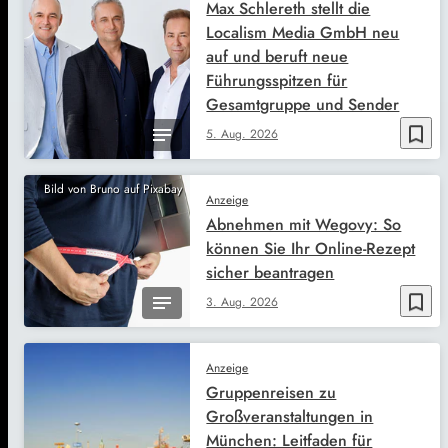
Max Schlereth stellt die
Localism Media GmbH neu
auf und beruft neue
Führungsspitzen für
Gesamtgruppe und Sender
bookmark_border
5. Aug. 2026
Bild von Bruno auf Pixabay
Anzeige
Abnehmen mit Wegovy: So
können Sie Ihr Online-Rezept
sicher beantragen
bookmark_border
3. Aug. 2026
Anzeige
Gruppenreisen zu
Großveranstaltungen in
München: Leitfaden für