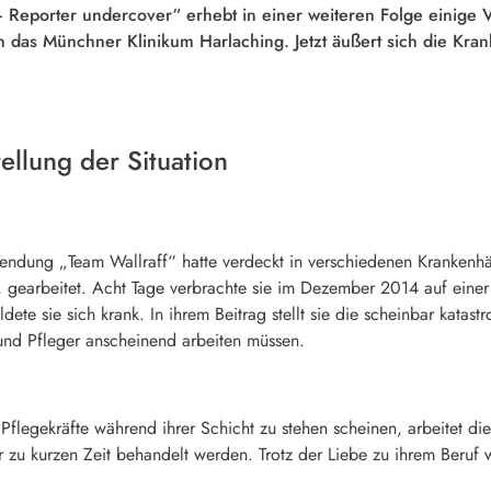
 Reporter undercover“ erhebt in einer weiteren Folge einige 
h das Münchner Klinikum Harlaching. Jetzt äußert sich die Kra
ellung der Situation
endung „Team Wallraff“ hatte verdeckt in verschiedenen Krankenhäu
nt, gearbeitet. Acht Tage verbrachte sie im Dezember 2014 auf eine
ete sie sich krank. In ihrem Beitrag stellt sie die scheinbar katast
nd Pfleger anscheinend arbeiten müssen.
legekräfte während ihrer Schicht zu stehen scheinen, arbeitet die
er zu kurzen Zeit behandelt werden. Trotz der Liebe zu ihrem Beru