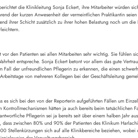
erichtet die Klinikleitung Sonja Eckert, ihre Mitarbeiter würden s
rend der kurzen Anwesenheit der vermeintlichen Praktikantin seie
rend ihrer Schicht zusätzlich zu ihrer hohen Belastung noch um d
rleichtern.
or den Patienten sei allen Mitarbeiten sehr wichtig. Sie fühlen si
Wahrheit entspreche. Sonja Eckert betont vor allem das gute Vertraue
em Fall der unfreundlichen Pflegerin zu erkennen, die einen schwer
 Arbeitstage von mehreren Kollegen bei der Geschäftsleitung gemel
ass es sich bei den von der Reporterin aufgeführten Fällen um Einzelf
n Kontrollmechanismen hätten ja auch bereits beim tatsächlichen F
antwortliche Pflegerin sei ja bereits seit über einem halben Jahr a
nt, dass zwischen 80% und 90% der Patienten des Klinikum Harlachi
0 Stellenkürzungen sich auf alle Klinikbereiche beziehen, wobei 
ispielsweise der Verwaltungsbereich.