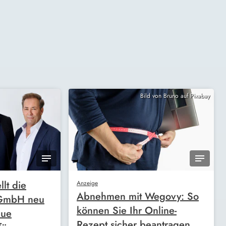
Bild von Bruno auf Pixabay
llt die
Anzeige
Abnehmen mit Wegovy: So
 GmbH neu
können Sie Ihr Online-
eue
Rezept sicher beantragen