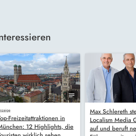
nteressieren
Max Schlereth ste
nzeige
Top-Freizeitattraktionen in
Localism Media
München: 12 Highlights, die
auf und beruft n
Touristen wirklich sehen