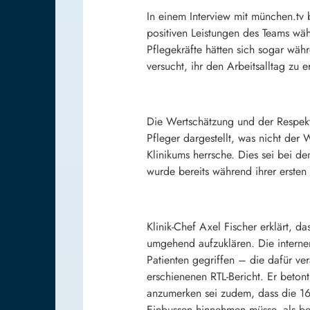
In einem Interview mit münchen.tv b
positiven Leistungen des Teams wäh
Pflegekräfte hätten sich sogar wäh
versucht, ihr den Arbeitsalltag zu e
Die Wertschätzung und der Respekt v
Pfleger dargestellt, was nicht der 
Klinikums herrsche. Dies sei bei d
wurde bereits während ihrer ersten
Klinik-Chef Axel Fischer erklärt, d
umgehend aufzuklären. Die interne
Patienten gegriffen – die dafür ver
erschienenen RTL-Bericht. Er beto
anzumerken sei zudem, dass die 160
Einbussen hinnehmen müsse, als be