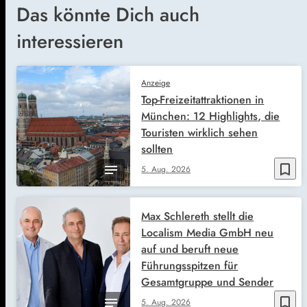
Das könnte Dich auch
interessieren
Anzeige
Top-Freizeitattraktionen in
München: 12 Highlights, die
Touristen wirklich sehen
sollten
bookmark_border
5. Aug. 2026
Max Schlereth stellt die
Localism Media GmbH neu
auf und beruft neue
Führungsspitzen für
Gesamtgruppe und Sender
bookmark_border
5. Aug. 2026