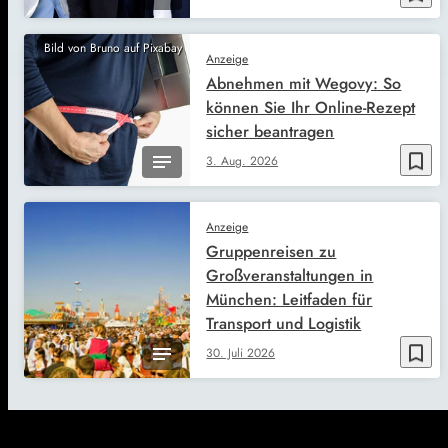
Bild von Bruno auf Pixabay
Anzeige
Abnehmen mit Wegovy: So
können Sie Ihr Online-Rezept
sicher beantragen
bookmark_border
3. Aug. 2026
Anzeige
Gruppenreisen zu
Großveranstaltungen in
München: Leitfaden für
Transport und Logistik
bookmark_border
30. Juli 2026