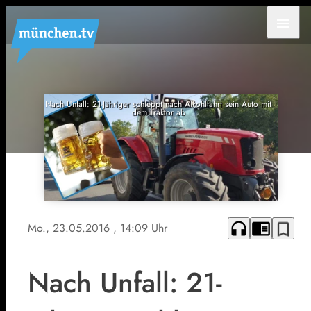
menu
Nach Unfall: 21-Jähriger schleppt nach Alkohlfahrt sein Auto mit
dem Traktor ab
headphones
chrome_reader_mode
bookmark_border
Mo., 23.05.2016
, 14:09 Uhr
Nach Unfall: 21-