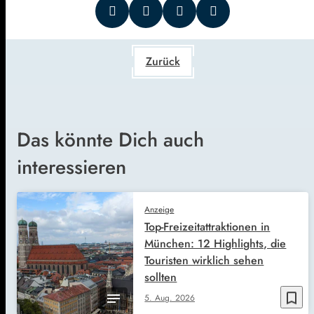
Zurück
Das könnte Dich auch
interessieren
Anzeige
Top-Freizeitattraktionen in
München: 12 Highlights, die
Touristen wirklich sehen
sollten
bookmark_border
5. Aug. 2026