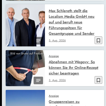
Max Schlereth stellt die
Localism Media GmbH neu
auf und beruft neue
Führungsspitzen für
Gesamtgruppe und Sender
bookmark_border
5. Aug. 2026
Bild von Bruno auf Pixabay
Anzeige
Abnehmen mit Wegovy: So
können Sie Ihr Online-Rezept
sicher beantragen
bookmark_border
3. Aug. 2026
Anzeige
Gruppenreisen zu