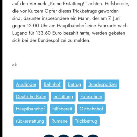
auf den Vermerk „Keine Erstattung!“ achten. Hilfsbereite,
die vor Kurzem Opfer dieses Trickbetrugs geworden
sind, darunter insbesondere ein Mann, der am 7. Juni
gegen 12:00 Uhr am Hauptbahnhof eine Fahrkarte nach
Lugano für 133,60 Euro bezahlt hatte, werden gebeten
sich bei der Bundespolizei zu melden.
ak
Ausländer
Bahnhof
Betrug
Bundespolizei
Deutsche Bahn
erstattung
Fahrschein
Hauptbahnhof
hilfsbereit
Ostbahnhof
rückerstattung
Rumäne
Trickbetrug