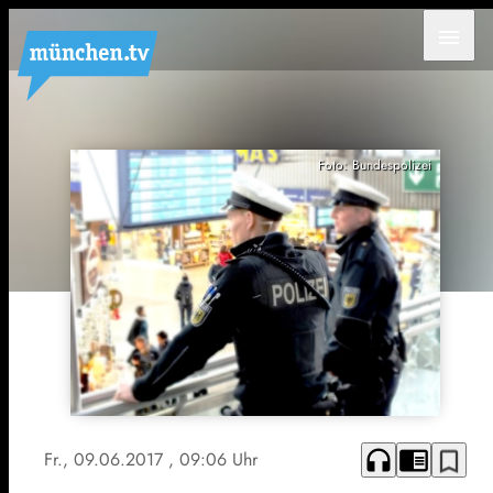
menu
Foto: Bundespolizei
headphones
chrome_reader_mode
bookmark_border
Fr., 09.06.2017
, 09:06 Uhr