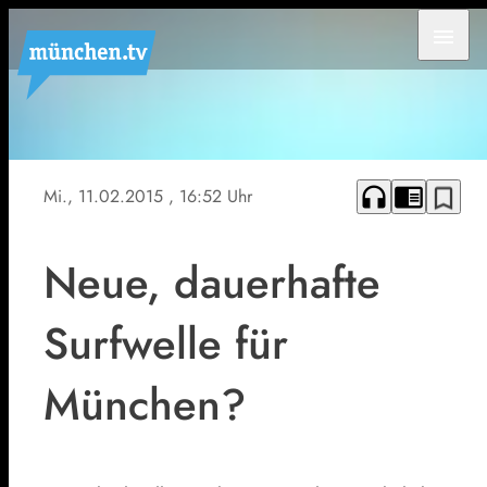
menu
headphones
chrome_reader_mode
bookmark_border
Mi., 11.02.2015
, 16:52 Uhr
Neue, dauerhafte
Surfwelle für
München?