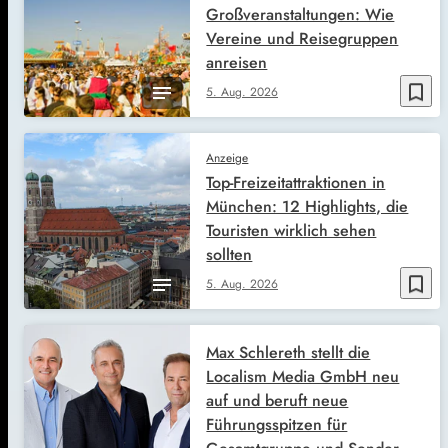
Großveranstaltungen: Wie
Vereine und Reisegruppen
anreisen
bookmark_border
5. Aug. 2026
Anzeige
Top-Freizeitattraktionen in
München: 12 Highlights, die
Touristen wirklich sehen
sollten
bookmark_border
5. Aug. 2026
Max Schlereth stellt die
Localism Media GmbH neu
auf und beruft neue
Führungsspitzen für