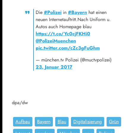
Die
#Polizei
in
#Bayern
hat einen
neuen Internetauftritt.Nach Uniform u.
Autos auch Homepage blau
https://t.co/Yc0cjFKHi0
@PolizeiMuenchen
pic.twitter.com/cZc3gFuGhm
— münchen.tv Polizei (@muctvpolizei)
23. Januar 2017
dpa/dw
Aufbau
Bayern
Blau
Digitalisierung
Grün