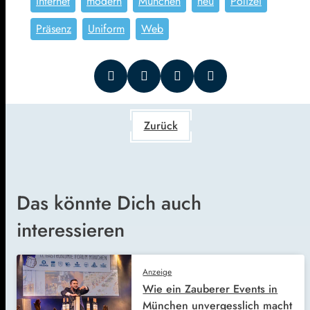
Internet
modern
München
neu
Polizei
Präsenz
Uniform
Web
Zurück
Das könnte Dich auch
interessieren
Anzeige
Wie ein Zauberer Events in
München unvergesslich macht