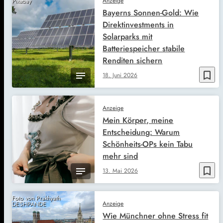
Anzeige
Pixabay
Bayerns Sonnen-Gold: Wie
Direktinvestments in
Solarparks mit
Batteriespeicher stabile
Renditen sichern
bookmark_border
18. Juni 2026
Anzeige
Mein Körper, meine
Entscheidung: Warum
Schönheits-OPs kein Tabu
mehr sind
bookmark_border
13. Mai 2026
Foto von Prakhyath
Anzeige
DESHPANDE
Wie Münchner ohne Stress fit