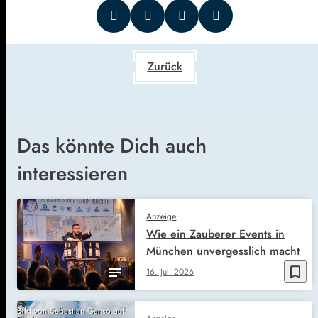
Zurück
Das könnte Dich auch
interessieren
Anzeige
Wie ein Zauberer Events in
München unvergesslich macht
bookmark_border
16. Juli 2026
Bild von Sebastian Ganso auf