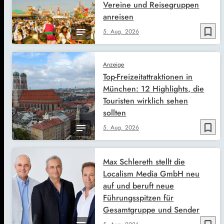
Vereine und Reisegruppen
anreisen
bookmark_border
5. Aug. 2026
Anzeige
Top-Freizeitattraktionen in
München: 12 Highlights, die
Touristen wirklich sehen
sollten
bookmark_border
5. Aug. 2026
Max Schlereth stellt die
Localism Media GmbH neu
auf und beruft neue
Führungsspitzen für
Gesamtgruppe und Sender