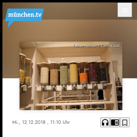
menu
Fabian Norden / Carlo Krauß
headphones
chrome_reader_mode
bookmark_border
Mi., 12.12.2018
, 11:10 Uhr