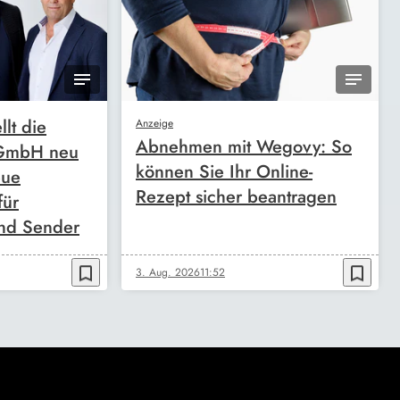
llt die
Anzeige
Abnehmen mit Wegovy: So
 GmbH neu
können Sie Ihr Online-
eue
Rezept sicher beantragen
für
nd Sender
bookmark_border
bookmark_border
3. Aug. 2026
11:52