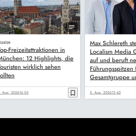
Max Schlereth ste
nzeige
Top-Freizeitattraktionen in
Localism Media
München: 12 Highlights, die
auf und beruft n
Touristen wirklich sehen
Führungsspitzen 
ollten
Gesamtgruppe u
bookmark_border
. Aug. 2026
16:03
5. Aug. 2026
13:42