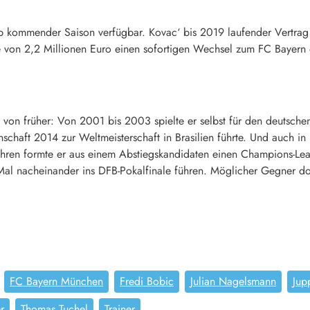
 ab kommender Saison verfügbar. Kovac‘ bis 2019 laufender Vertrag i
von 2,2 Millionen Euro einen sofortigen Wechsel zum FC Bayern 
n früher: Von 2001 bis 2003 spielte er selbst für den deutschen R
schaft 2014 zur Weltmeisterschaft in Brasilien führte. Und auch in
ahren formte er aus einem Abstiegskandidaten einen Champions-Le
al nacheinander ins DFB-Pokalfinale führen. Möglicher Gegner d
FC Bayern München
Fredi Bobic
Julian Nagelsmann
Jup
r
Thomas Tuchel
Trainer