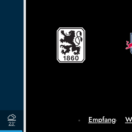
Empfang
W
23°