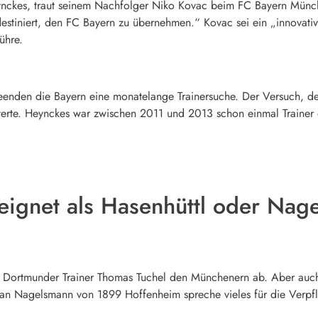
eynckes, traut seinem Nachfolger Niko Kovac beim FC Bayern Münch
ädestiniert, den FC Bayern zu übernehmen.“ Kovac sei ein „innovativ
ühre.
eenden die Bayern eine monatelange Trainersuche. Der Versuch, d
erte. Heynckes war zwischen 2011 und 2013 schon einmal Trainer 
eignet als Hasenhüttl oder Nag
e Dortmunder Trainer Thomas Tuchel den Münchenern ab. Aber auch
lian Nagelsmann von 1899 Hoffenheim spreche vieles für die Verpf