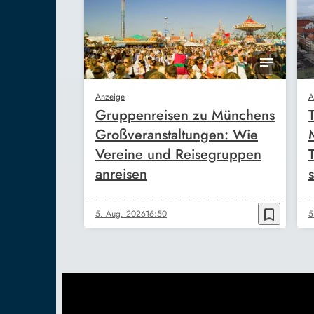
Anzeige
A
Gruppenreisen zu Münchens
Großveranstaltungen: Wie
Vereine und Reisegruppen
anreisen
s
bookmark_border
5. Aug. 2026
16:50
5