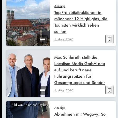
Anzeige
Top-Freizeitattraktionen in
München: 12 Highlights, die
Touristen wirklich sehen
sollten
bookmark_border
5. Aug. 2026
Max Schlereth stellt die
Localism Media GmbH neu
auf und beruft neue
Führungsspitzen für
Gesamtgruppe und Sender
bookmark_border
5. Aug. 2026
Bild von Bruno auf Pixabay
Anzeige
Abnehmen mit Wegovy: So