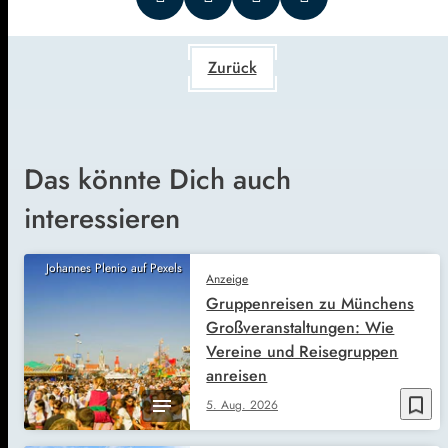
Zurück
Das könnte Dich auch
interessieren
Johannes Plenio auf Pexels
Anzeige
Gruppenreisen zu Münchens
Großveranstaltungen: Wie
Vereine und Reisegruppen
anreisen
bookmark_border
5. Aug. 2026