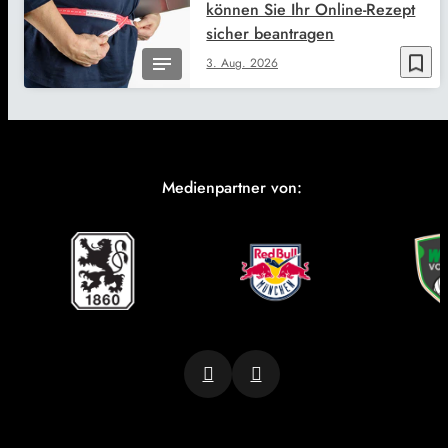
können Sie Ihr Online-Rezept
sicher beantragen
bookmark_border
3. Aug. 2026
Medienpartner von: