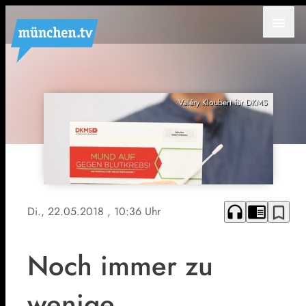
menu
Valéry Kloubert für DKMS
headphones
chrome_reader_mode
bookmark_border
Di., 22.05.2018
, 10:36 Uhr
Noch immer zu
wenige