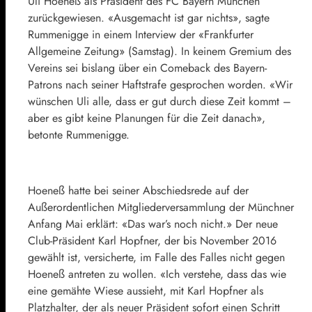
Uli Hoeneß
als Präsident des FC Bayern München
zurückgewiesen. «Ausgemacht ist gar nichts», sagte
Rummenigge in einem Interview der «
Frankfurter
Allgemeine Zeitung
» (Samstag). In keinem Gremium des
Vereins sei bislang über ein Comeback des Bayern-
Patrons nach seiner Haftstrafe gesprochen worden. «Wir
wünschen Uli alle, dass er gut durch diese Zeit kommt –
aber es gibt keine Planungen für die Zeit danach»,
betonte Rummenigge.
Hoeneß
hatte bei seiner Abschiedsrede auf der
Außerordentlichen Mitgliederversammlung der Münchner
Anfang Mai erklärt: «Das war’s noch nicht.» Der neue
Club-Präsident
Karl Hopfner
, der bis November 2016
gewählt ist, versicherte, im Falle des Falles nicht gegen
Hoeneß
antreten zu wollen. «Ich verstehe, dass das wie
eine gemähte Wiese aussieht, mit Karl Hopfner als
Platzhalter, der als neuer Präsident sofort einen Schritt