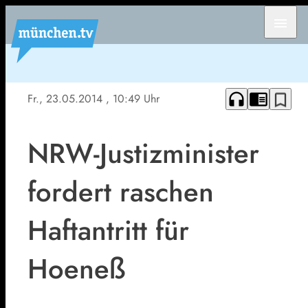
menu
headphones
chrome_reader_mode
bookmark_border
Fr., 23.05.2014
, 10:49 Uhr
NRW-Justizminister
fordert raschen
Haftantritt für
Hoeneß