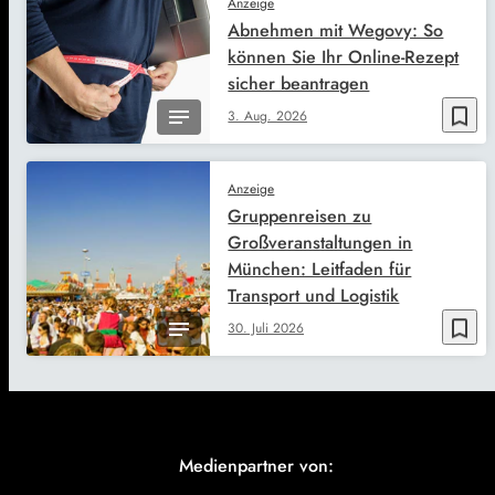
Anzeige
Abnehmen mit Wegovy: So
können Sie Ihr Online-Rezept
sicher beantragen
bookmark_border
3. Aug. 2026
Anzeige
Gruppenreisen zu
Großveranstaltungen in
München: Leitfaden für
Transport und Logistik
bookmark_border
30. Juli 2026
Medienpartner von: