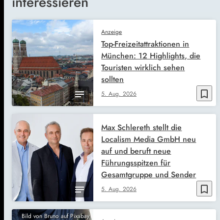
interessieren
Anzeige
Top-Freizeitattraktionen in
München: 12 Highlights, die
Touristen wirklich sehen
sollten
bookmark_border
5. Aug. 2026
Max Schlereth stellt die
Localism Media GmbH neu
auf und beruft neue
Führungsspitzen für
Gesamtgruppe und Sender
bookmark_border
5. Aug. 2026
Bild von Bruno auf Pixabay