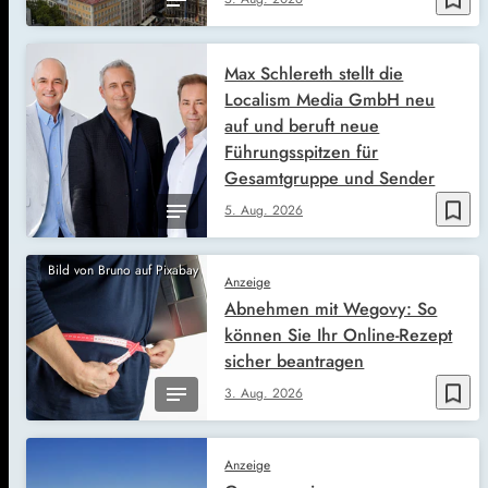
Max Schlereth stellt die
Localism Media GmbH neu
auf und beruft neue
Führungsspitzen für
Gesamtgruppe und Sender
bookmark_border
5. Aug. 2026
Bild von Bruno auf Pixabay
Anzeige
Abnehmen mit Wegovy: So
können Sie Ihr Online-Rezept
sicher beantragen
bookmark_border
3. Aug. 2026
Anzeige