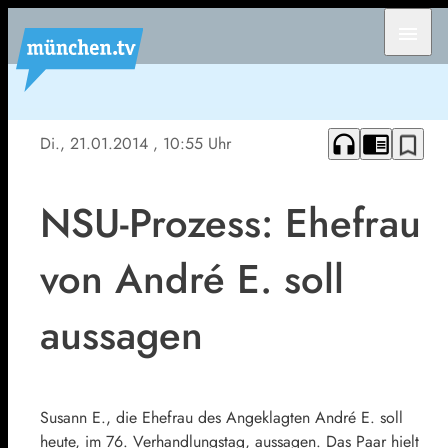
menu
headphones
chrome_reader_mode
bookmark_border
Di., 21.01.2014
, 10:55 Uhr
NSU-Prozess: Ehefrau
von André E. soll
aussagen
Susann E., die Ehefrau des Angeklagten André E. soll
heute, im 76. Verhandlungstag, aussagen. Das Paar hielt