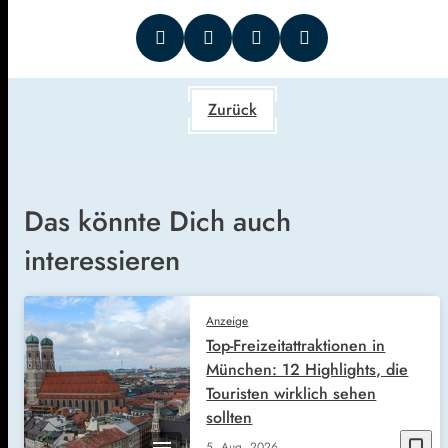
Zurück
Das könnte Dich auch
interessieren
Anzeige
Top-Freizeitattraktionen in
München: 12 Highlights, die
Touristen wirklich sehen
sollten
bookmark_border
5. Aug. 2026