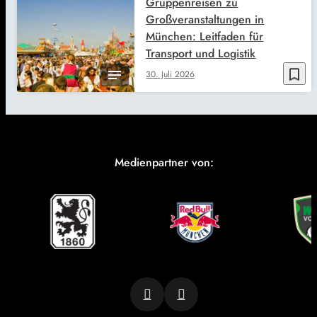
Gruppenreisen zu
Großveranstaltungen in
München: Leitfaden für
Transport und Logistik
bookmark_border
30. Juli 2026
Medienpartner von: