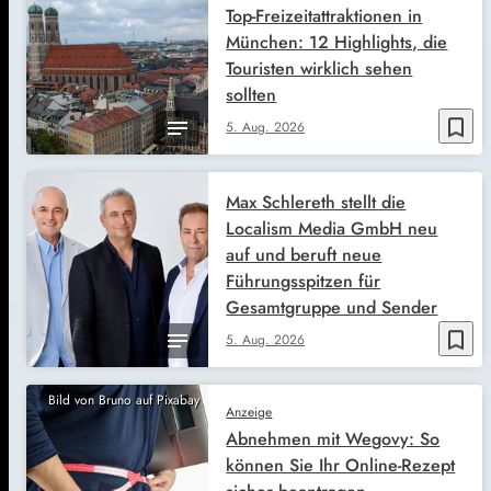
Top-Freizeitattraktionen in
München: 12 Highlights, die
Touristen wirklich sehen
sollten
bookmark_border
5. Aug. 2026
Max Schlereth stellt die
Localism Media GmbH neu
auf und beruft neue
Führungsspitzen für
Gesamtgruppe und Sender
bookmark_border
5. Aug. 2026
Bild von Bruno auf Pixabay
Anzeige
Abnehmen mit Wegovy: So
können Sie Ihr Online-Rezept