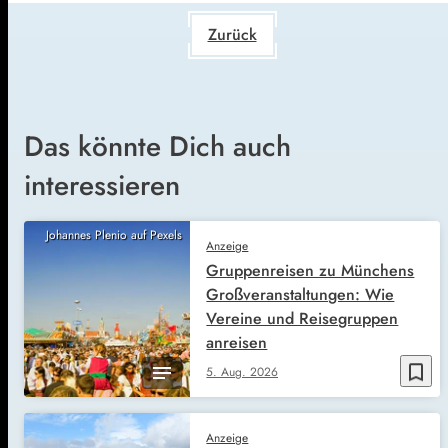
Zurück
Das könnte Dich auch
interessieren
Johannes Plenio auf Pexels
Anzeige
Gruppenreisen zu Münchens
Großveranstaltungen: Wie
Vereine und Reisegruppen
anreisen
bookmark_border
5. Aug. 2026
Anzeige