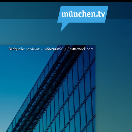
Bildquelle: servickuz – 456200890 / Shutterstock.com