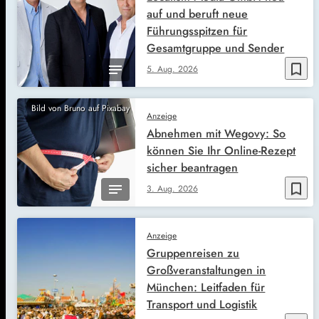
auf und beruft neue
Führungsspitzen für
Gesamtgruppe und Sender
bookmark_border
5. Aug. 2026
Bild von Bruno auf Pixabay
Anzeige
Abnehmen mit Wegovy: So
können Sie Ihr Online-Rezept
sicher beantragen
bookmark_border
3. Aug. 2026
Anzeige
Gruppenreisen zu
Großveranstaltungen in
München: Leitfaden für
Transport und Logistik