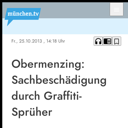
menu
headphones
chrome_reader_mode
bookmark_border
Fr., 25.10.2013
, 14:18 Uhr
Obermenzing:
Sachbeschädigung
durch Graffiti-
Sprüher