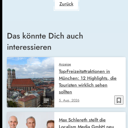
Zurück
Das könnte Dich auch
interessieren
Anzeige
Top-Freizeitattraktionen in
München: 12 Highlights, die
Touristen wirklich sehen
sollten
bookmark_border
5. Aug. 2026
Max Schlereth stellt die
Localism Media GmbH neu