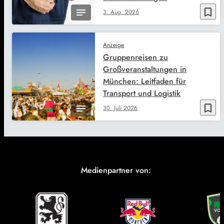
bookmark_border
3. Aug. 2026
Anzeige
Gruppenreisen zu
Großveranstaltungen in
München: Leitfaden für
Transport und Logistik
bookmark_border
30. Juli 2026
Medienpartner von: