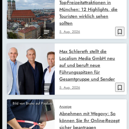
Top-Freizeitattraktionen in
München: 12 Highlights, die
Touristen wirklich sehen
sollten
bookmark_border
5. Aug. 2026
Max Schlereth stellt die
Localism Media GmbH neu
auf und beruft neue
Führungsspitzen für
Gesamtgruppe und Sender
bookmark_border
5. Aug. 2026
Bild von Bruno auf Pixabay
Anzeige
Abnehmen mit Wegovy: So
können Sie Ihr Online-Rezept
sicher beantragen