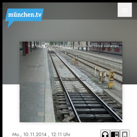
menu
Viele Fahrgäste mussten in brütender Hitze ausharren.
headphones
chrome_reader_mode
bookmark_border
Mo., 10.11.2014
, 12:11 Uhr