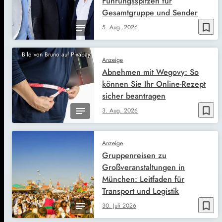
Führungsspitzen für
Gesamtgruppe und Sender
bookmark_border
5. Aug. 2026
Bild von Bruno auf Pixabay
Anzeige
Abnehmen mit Wegovy: So
können Sie Ihr Online-Rezept
sicher beantragen
bookmark_border
3. Aug. 2026
Anzeige
Gruppenreisen zu
Großveranstaltungen in
München: Leitfaden für
Transport und Logistik
bookmark_border
30. Juli 2026