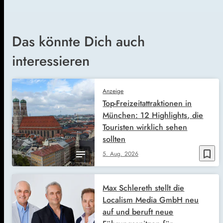
Das könnte Dich auch
interessieren
Anzeige
Top-Freizeitattraktionen in
München: 12 Highlights, die
Touristen wirklich sehen
sollten
bookmark_border
5. Aug. 2026
Max Schlereth stellt die
Localism Media GmbH neu
auf und beruft neue