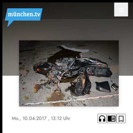
menu
headphones
chrome_reader_mode
bookmark_border
Mo., 10.04.2017
, 13:12 Uhr