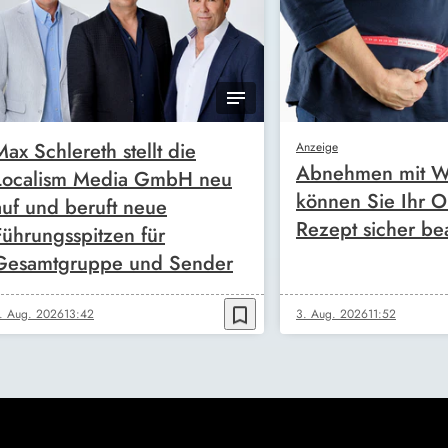
Max Schlereth stellt die
Anzeige
Abnehmen mit W
Localism Media GmbH neu
können Sie Ihr O
auf und beruft neue
Rezept sicher be
Führungsspitzen für
Gesamtgruppe und Sender
bookmark_border
. Aug. 2026
13:42
3. Aug. 2026
11:52