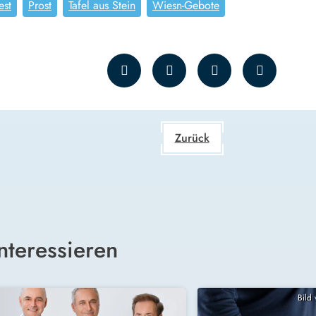
est
Prost
Tafel aus Stein
Wiesn-Gebote
Zurück
nteressieren
Bild