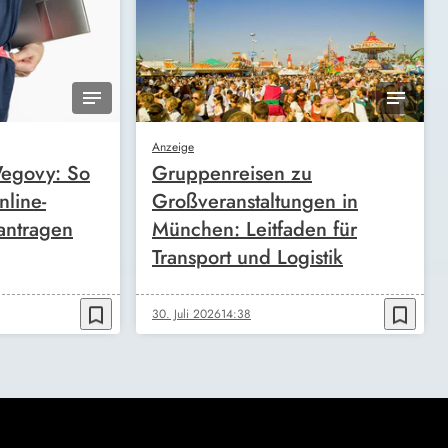
Anzeige
egovy: So
Gruppenreisen zu
nline-
Großveranstaltungen in
antragen
München: Leitfaden für
Transport und Logistik
bookmark_border
bookmark_border
30. Juli 2026
14:38