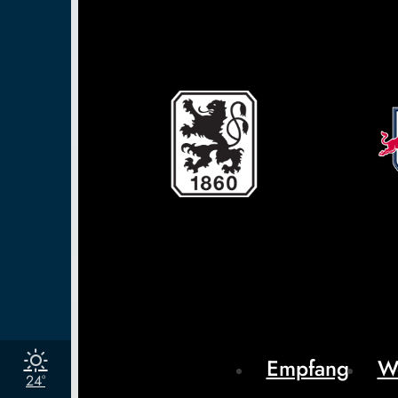
Empfang
W
24°