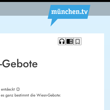
headphones
chrome_reader_mode
bookmark_border
n-Gebote
 entdeckt 😉
en es ganz bestimmt die Wiesn-Gebote: