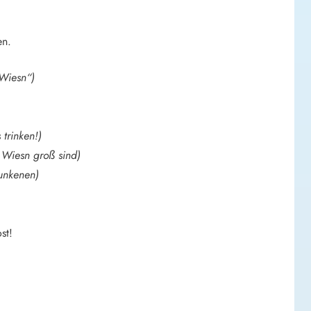
en.
Wiesn“)
 trinken!)
 Wiesn groß sind)
runkenen)
.
st!