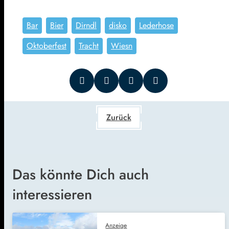
Bar
Bier
Dirndl
disko
Lederhose
Oktoberfest
Tracht
Wiesn
Zurück
Das könnte Dich auch
interessieren
Anzeige