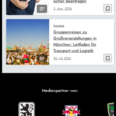
sicher beantragen
bookmark_border
3. Aug. 2026
Anzeige
Gruppenreisen zu
Großveranstaltungen in
München: Leitfaden für
Transport und Logistik
bookmark_border
30. Juli 2026
Medienpartner von: