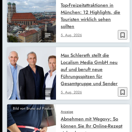
Top-Freizeitattraktionen in
München: 12 Highlights, die
Touristen wirklich sehen
sollten
bookmark_border
5. Aug. 2026
Max Schlereth stellt die
Localism Media GmbH neu
auf und beruft neue
Führungsspitzen für
Gesamtgruppe und Sender
bookmark_border
5. Aug. 2026
Bild von Bruno auf Pixabay
Anzeige
Abnehmen mit Wegovy: So
können Sie Ihr Online-Rezept