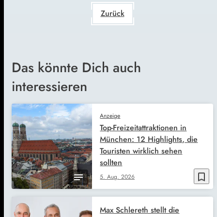
Zurück
Das könnte Dich auch
interessieren
Anzeige
Top-Freizeitattraktionen in
München: 12 Highlights, die
Touristen wirklich sehen
sollten
bookmark_border
5. Aug. 2026
Max Schlereth stellt die