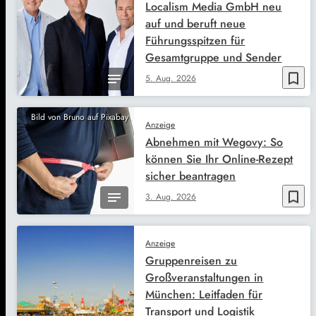
Localism Media GmbH neu
auf und beruft neue
Führungsspitzen für
Gesamtgruppe und Sender
bookmark_border
5. Aug. 2026
Bild von Bruno auf Pixabay
Anzeige
Abnehmen mit Wegovy: So
können Sie Ihr Online-Rezept
sicher beantragen
bookmark_border
3. Aug. 2026
Anzeige
Gruppenreisen zu
Großveranstaltungen in
München: Leitfaden für
Transport und Logistik