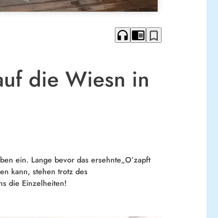
headphones
chrome_reader_mode
bookmark_border
auf die Wiesn in
iben ein. Lange bevor das ersehnte„O’zapft
nen kann, stehen trotz des
s die Einzelheiten!