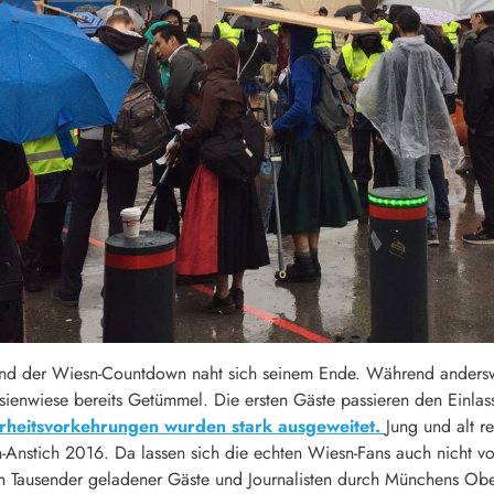
nd der Wiesn-Countdown naht sich seinem Ende. Während anderswo
sienwiese bereits Getümmel. Die ersten Gäste passieren den Einlas
erheitsvorkehrungen wurden stark ausgeweitet.
Jung und alt r
n-Anstich 2016. Da lassen sich die echten Wiesn-Fans auch nicht 
in Tausender geladener Gäste und Journalisten durch Münchens Ober