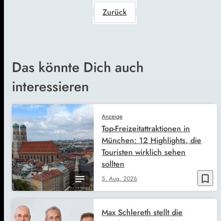
Zurück
Das könnte Dich auch
interessieren
Anzeige
Top-Freizeitattraktionen in
München: 12 Highlights, die
Touristen wirklich sehen
sollten
bookmark_border
5. Aug. 2026
Max Schlereth stellt die