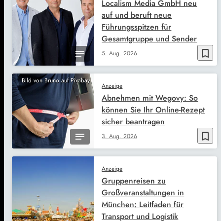
Localism Media GmbH neu
auf und beruft neue
Führungsspitzen für
Gesamtgruppe und Sender
bookmark_border
5. Aug. 2026
Bild von Bruno auf Pixabay
Anzeige
Abnehmen mit Wegovy: So
können Sie Ihr Online-Rezept
sicher beantragen
bookmark_border
3. Aug. 2026
Anzeige
Gruppenreisen zu
Großveranstaltungen in
München: Leitfaden für
Transport und Logistik