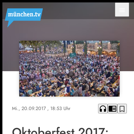
menu
headphones
chrome_reader_mode
bookmark_border
Mi., 20.09.2017
, 18:53 Uhr
Oktoberfest 2017: