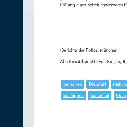
Prüfung eines Betretungsverbotes f
(Berichte der Polizei München)
Alle Einsatzberichte von Polizei,
betrunken
Diebstahl
Maßkr
Schlägerei
Sicherheit
Überg