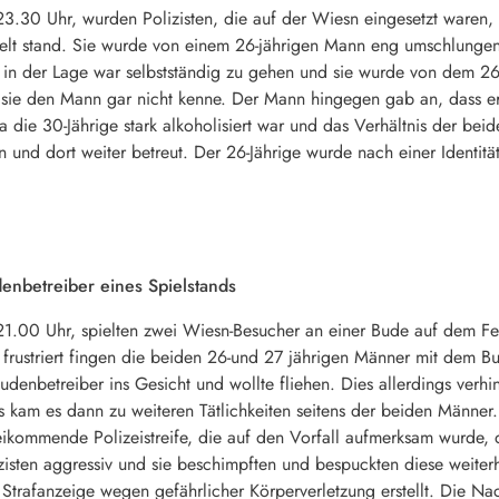
.30 Uhr, wurden Polizisten, die auf der Wiesn eingesetzt waren, 
zelt stand. Sie wurde von einem 26-jährigen Mann eng umschlungen 
cht in der Lage war selbstständig zu gehen und sie wurde von dem 26-
sie den Mann gar nicht kenne. Der Mann hingegen gab an, dass er 
 die 30-Jährige stark alkoholisiert war und das Verhältnis der bei
d dort weiter betreut. Der 26-Jährige wurde nach einer Identitäts
enbetreiber eines Spielstands
1.00 Uhr, spielten zwei Wiesn-Besucher an einer Bude auf dem F
r frustriert fingen die beiden 26-und 27 jährigen Männer mit dem Bu
udenbetreiber ins Gesicht und wollte fliehen. Dies allerdings verh
s kam es dann zu weiteren Tätlichkeiten seitens der beiden Männer
eikommende Polizeistreife, die auf den Vorfall aufmerksam wurde,
izisten aggressiv und sie beschimpften und bespuckten diese weit
Strafanzeige wegen gefährlicher Körperverletzung erstellt. Die Na