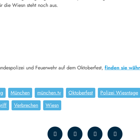
ür die Wiesn steht noch aus.
 Bundespolizei und Feuerwehr auf dem Oktoberfest,
finden sie wäh
ug
München
münchen.tv
Oktoberfest
Polizei Wiesntage
riff
Verbrechen
Wiesn