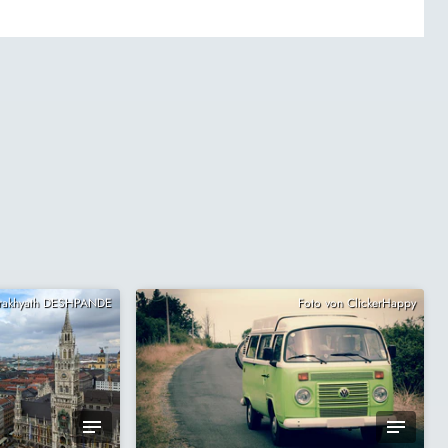
Prakhyath DESHPANDE
Foto von ClickerHappy