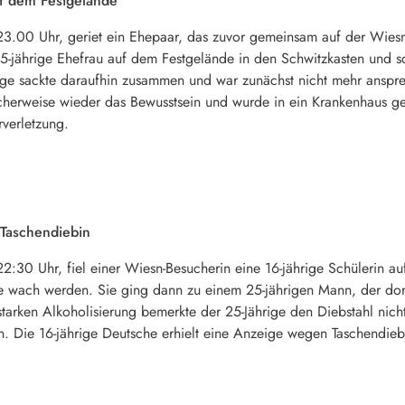
uf dem Festgelände
.00 Uhr, geriet ein Ehepaar, das zuvor gemeinsam auf der Wiesn r
 45-jährige Ehefrau auf dem Festgelände in den Schwitzkasten und 
hrige sackte daraufhin zusammen und war zunächst nicht mehr ansp
icherweise wieder das Bewusstsein und wurde in ein Krankenhaus ge
verletzung.
 Taschendiebin
:30 Uhr, fiel einer Wiesn-Besucherin eine 16-jährige Schülerin au
ese wach werden. Sie ging dann zu einem 25-jährigen Mann, der dor
tarken Alkoholisierung bemerkte der 25-Jährige den Diebstahl nicht.
ten. Die 16-jährige Deutsche erhielt eine Anzeige wegen Taschendi