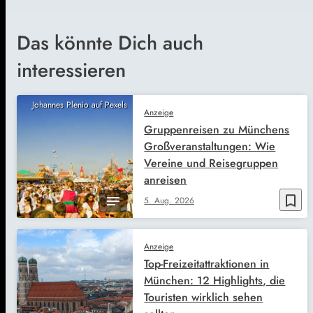
Das könnte Dich auch
interessieren
Johannes Plenio auf Pexels
Anzeige
Gruppenreisen zu Münchens
Großveranstaltungen: Wie
Vereine und Reisegruppen
anreisen
bookmark_border
5. Aug. 2026
Anzeige
Top-Freizeitattraktionen in
München: 12 Highlights, die
Touristen wirklich sehen