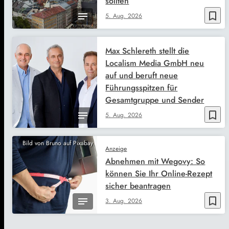
sollten
bookmark_border
5. Aug. 2026
Max Schlereth stellt die
Localism Media GmbH neu
auf und beruft neue
Führungsspitzen für
Gesamtgruppe und Sender
bookmark_border
5. Aug. 2026
Bild von Bruno auf Pixabay
Anzeige
Abnehmen mit Wegovy: So
können Sie Ihr Online-Rezept
sicher beantragen
bookmark_border
3. Aug. 2026