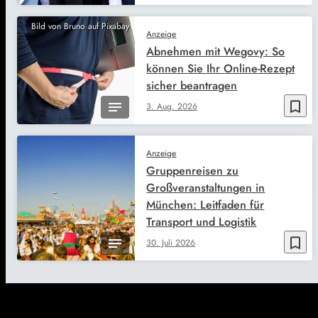
Bild von Bruno auf Pixabay
Anzeige
Abnehmen mit Wegovy: So
können Sie Ihr Online-Rezept
sicher beantragen
bookmark_border
3. Aug. 2026
Anzeige
Gruppenreisen zu
Großveranstaltungen in
München: Leitfaden für
Transport und Logistik
bookmark_border
30. Juli 2026