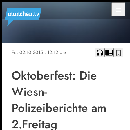
menu
Symbolfoto
headphones
chrome_reader_mode
bookmark_border
Fr., 02.10.2015
, 12:12 Uhr
Oktoberfest: Die
Wiesn-
Polizeiberichte am
2.Freitag