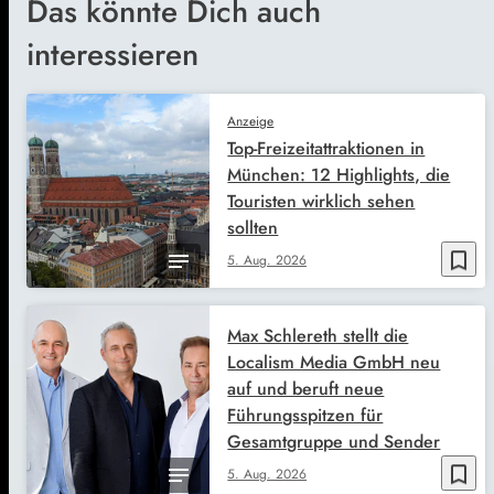
Das könnte Dich auch
interessieren
Anzeige
Top-Freizeitattraktionen in
München: 12 Highlights, die
Touristen wirklich sehen
sollten
bookmark_border
5. Aug. 2026
Max Schlereth stellt die
Localism Media GmbH neu
auf und beruft neue
Führungsspitzen für
Gesamtgruppe und Sender
bookmark_border
5. Aug. 2026