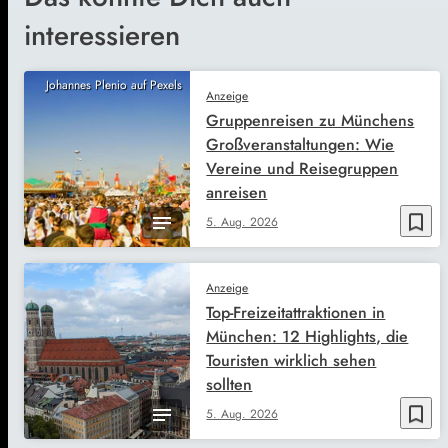
interessieren
Johannes Plenio auf Pexels
Anzeige
Gruppenreisen zu Münchens
Großveranstaltungen: Wie
Vereine und Reisegruppen
anreisen
bookmark_border
5. Aug. 2026
Anzeige
Top-Freizeitattraktionen in
München: 12 Highlights, die
Touristen wirklich sehen
sollten
bookmark_border
5. Aug. 2026