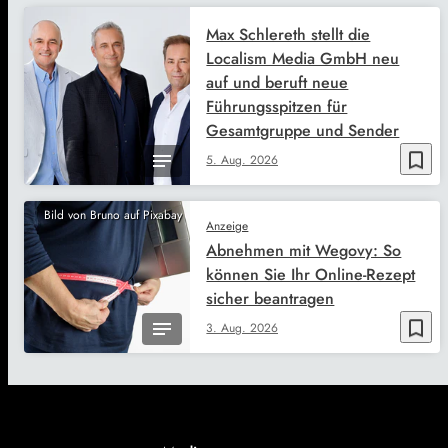
Max Schlereth stellt die
Localism Media GmbH neu
auf und beruft neue
Führungsspitzen für
Gesamtgruppe und Sender
bookmark_border
5. Aug. 2026
Bild von Bruno auf Pixabay
Anzeige
Abnehmen mit Wegovy: So
können Sie Ihr Online-Rezept
sicher beantragen
bookmark_border
3. Aug. 2026