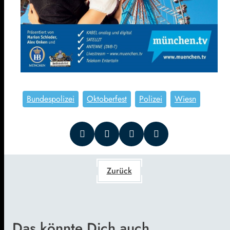
Bundespolizei
Oktoberfest
Polizei
Wiesn
Zurück
Das könnte Dich auch