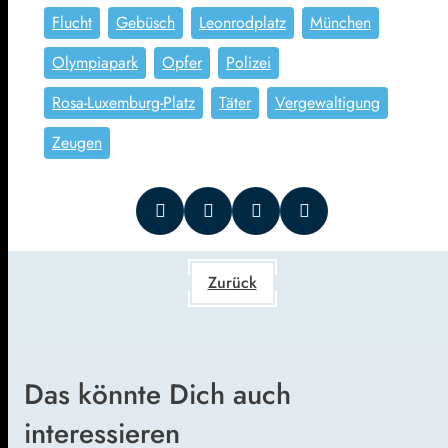
Flucht
Gebüsch
Leonrodplatz
München
Olympiapark
Opfer
Polizei
Rosa-Luxemburg-Platz
Täter
Vergewaltigung
Zeugen
Zurück
Das könnte Dich auch
interessieren