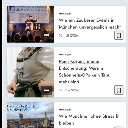
Anzeige
Wie ein Zauberer Events in
München unvergesslich macht
bookmark_border
16. Juli 2026
Anzeige
Mein Körper, meine
Entscheidung: Warum
Schönheits-OPs kein Tabu
mehr sind
bookmark_border
13. Mai 2026
Foto von Prakhyath
Anzeige
DESHPANDE
Wie Münchner ohne Stress fit
bleiben