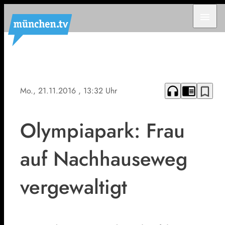
menu
headphones
chrome_reader_mode
bookmark_border
Mo., 21.11.2016
, 13:32 Uhr
Olympiapark: Frau
auf Nachhauseweg
vergewaltigt