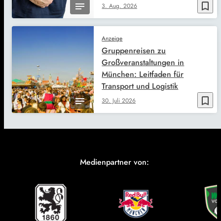
bookmark_border
3. Aug. 2026
Anzeige
Gruppenreisen zu
Großveranstaltungen in
München: Leitfaden für
Transport und Logistik
bookmark_border
30. Juli 2026
Medienpartner von: