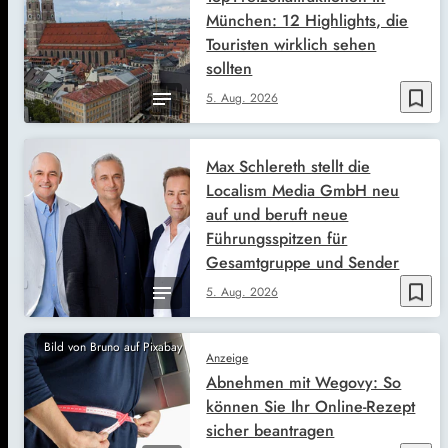
München: 12 Highlights, die
Touristen wirklich sehen
sollten
bookmark_border
5. Aug. 2026
Max Schlereth stellt die
Localism Media GmbH neu
auf und beruft neue
Führungsspitzen für
Gesamtgruppe und Sender
bookmark_border
5. Aug. 2026
Bild von Bruno auf Pixabay
Anzeige
Abnehmen mit Wegovy: So
können Sie Ihr Online-Rezept
sicher beantragen