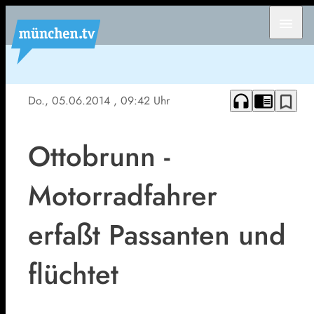
menu
headphones
chrome_reader_mode
bookmark_border
Do., 05.06.2014
, 09:42 Uhr
Ottobrunn -
Motorradfahrer
erfaßt Passanten und
flüchtet