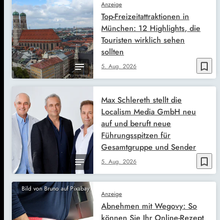
Anzeige
Top-Freizeitattraktionen in
München: 12 Highlights, die
Touristen wirklich sehen
sollten
bookmark_border
5. Aug. 2026
Max Schlereth stellt die
Localism Media GmbH neu
auf und beruft neue
Führungsspitzen für
Gesamtgruppe und Sender
bookmark_border
5. Aug. 2026
Bild von Bruno auf Pixabay
Anzeige
Abnehmen mit Wegovy: So
können Sie Ihr Online-Rezept