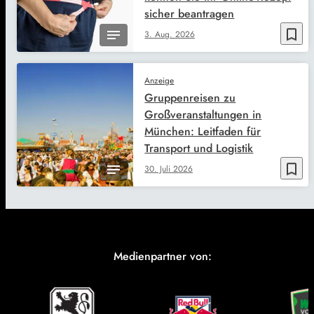
sicher beantragen
bookmark_border
3. Aug. 2026
Anzeige
Gruppenreisen zu
Großveranstaltungen in
München: Leitfaden für
Transport und Logistik
bookmark_border
30. Juli 2026
Medienpartner von: