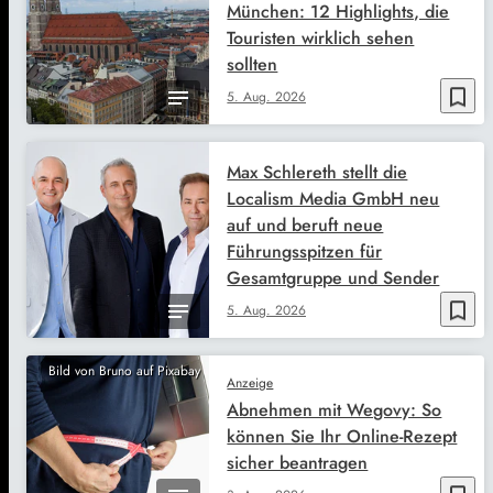
München: 12 Highlights, die
Touristen wirklich sehen
sollten
bookmark_border
5. Aug. 2026
Max Schlereth stellt die
Localism Media GmbH neu
auf und beruft neue
Führungsspitzen für
Gesamtgruppe und Sender
bookmark_border
5. Aug. 2026
Bild von Bruno auf Pixabay
Anzeige
Abnehmen mit Wegovy: So
können Sie Ihr Online-Rezept
sicher beantragen