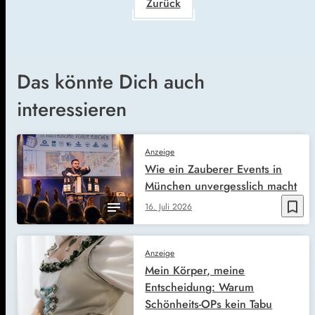
Zurück
Das könnte Dich auch
interessieren
Anzeige
Wie ein Zauberer Events in
München unvergesslich macht
bookmark_border
16. Juli 2026
Anzeige
Mein Körper, meine
Entscheidung: Warum
Schönheits-OPs kein Tabu