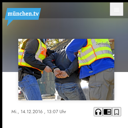
menu
Symbolfoto
headphones
chrome_reader_mode
bookmark_border
Mi., 14.12.2016
, 13:07 Uhr