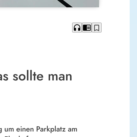
headphones
chrome_reader_mode
bookmark_border
s sollte man
ig um einen Parkplatz am