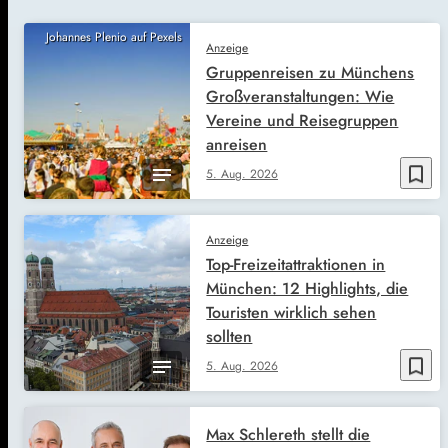
Johannes Plenio auf Pexels
Anzeige
Gruppenreisen zu Münchens
Großveranstaltungen: Wie
Vereine und Reisegruppen
anreisen
bookmark_border
5. Aug. 2026
Anzeige
Top-Freizeitattraktionen in
München: 12 Highlights, die
Touristen wirklich sehen
sollten
bookmark_border
5. Aug. 2026
Max Schlereth stellt die