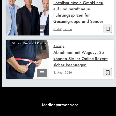
Localism Media GmbH neu
auf und beruft neue
Führungsspitzen für
Gesamtgruppe und Sender
bookmark_border
5. Aug. 2026
Bild von Bruno auf Pixabay
Anzeige
Abnehmen mit Wegovy: So
können Sie Ihr Online-Rezept
sicher beantragen
bookmark_border
3. Aug. 2026
Medienpartner von: