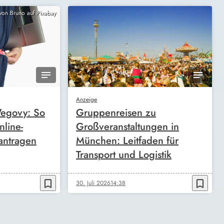
 von Bruno auf Pixabay
Anzeige
egovy: So
Gruppenreisen zu
nline-
Großveranstaltungen in
antragen
München: Leitfaden für
Transport und Logistik
bookmark_border
bookmark_border
30. Juli 2026
14:38