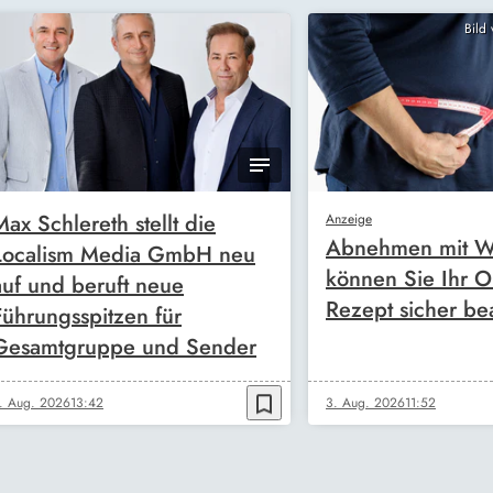
Bild
Max Schlereth stellt die
Anzeige
Abnehmen mit W
Localism Media GmbH neu
können Sie Ihr O
auf und beruft neue
Rezept sicher be
Führungsspitzen für
Gesamtgruppe und Sender
bookmark_border
. Aug. 2026
13:42
3. Aug. 2026
11:52