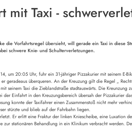
t mit Taxi - schwerverle
ke die Vorfahrtsregel übersieht, will gerade ein Taxi in diese 
abei schwere Knie- und Schulterverletzungen.
um 20:05 Uhr, fuhr ein 31-jähriger Pizzakurier mit seinem E-Bike
 er geradeaus überqueren. An der Kreuzung gilt die Regel „ Rechts
er mit seinem Taxi die Zieblandstraße stadtauswärts. Die Kreunzung 
i der Einfahrt in den Kreuzungsbereich übersah der Pizzakurier d
msung konnte der Taxifahrer einen Zusammenstoß nicht mehr verhinde
ser stürzte und blieb auf der Fahrbahn liegen.
etzt. Er erlitt eine Fraktur der linken Kniescheibe, eine Luxation de
e zur stationären Behandlung in ein Klinikum verbracht werden. Der 