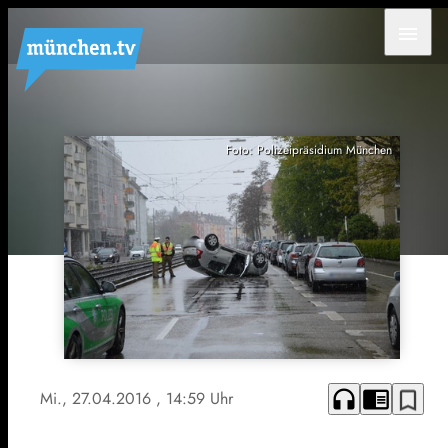
menu
Foto: Polizeipräsidium München
headphones
chrome_reader_mode
bookmark_border
Mi., 27.04.2016
, 14:59 Uhr