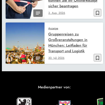
können Sie Ihr Online-Rezept
sicher beantragen
bookmark_border
3. Aug. 2026
Anzeige
Gruppenreisen zu
Großveranstaltungen in
München: Leitfaden für
Transport und Logistik
bookmark_border
30. Juli 2026
Medienpartner von: