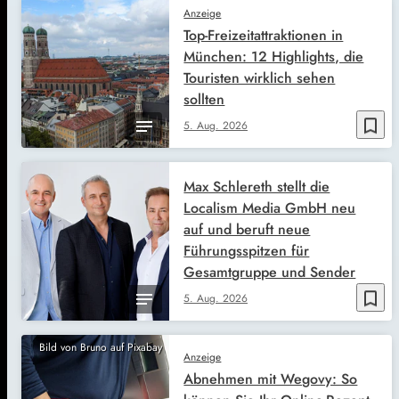
Anzeige
Top-Freizeitattraktionen in
München: 12 Highlights, die
Touristen wirklich sehen
sollten
bookmark_border
5. Aug. 2026
Max Schlereth stellt die
Localism Media GmbH neu
auf und beruft neue
Führungsspitzen für
Gesamtgruppe und Sender
bookmark_border
5. Aug. 2026
Bild von Bruno auf Pixabay
Anzeige
Abnehmen mit Wegovy: So