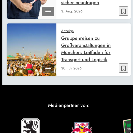
sicher beantragen
bookmark_border
3. Aug. 2026
Anzeige
Gruppenreisen zu
Großveranstaltungen in
München: Leitfaden für
Transport und Logistik
bookmark_border
30. Juli 2026
Medienpartner von: