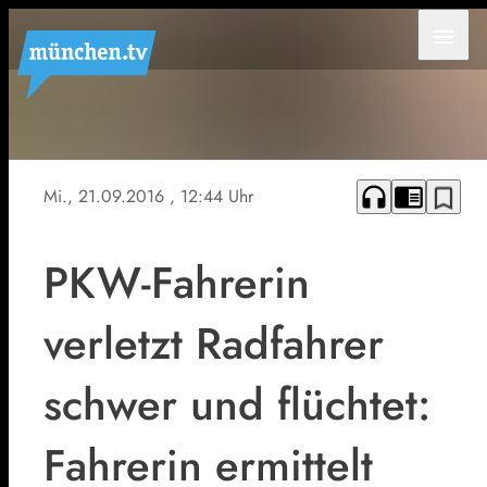
menu
Symbolbild
headphones
chrome_reader_mode
bookmark_border
Mi., 21.09.2016
, 12:44 Uhr
PKW-Fahrerin
verletzt Radfahrer
schwer und flüchtet:
Fahrerin ermittelt