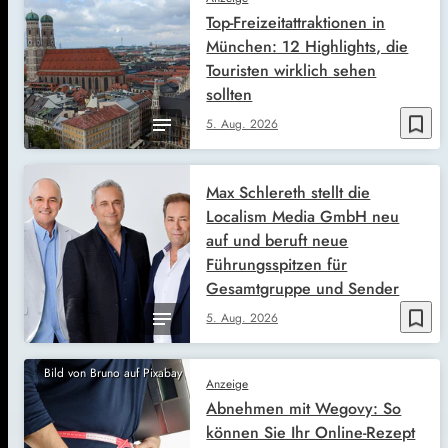
Top-Freizeitattraktionen in
München: 12 Highlights, die
Touristen wirklich sehen
sollten
bookmark_border
5. Aug. 2026
Max Schlereth stellt die
Localism Media GmbH neu
auf und beruft neue
Führungsspitzen für
Gesamtgruppe und Sender
bookmark_border
5. Aug. 2026
Bild von Bruno auf Pixabay
Anzeige
Abnehmen mit Wegovy: So
können Sie Ihr Online-Rezept