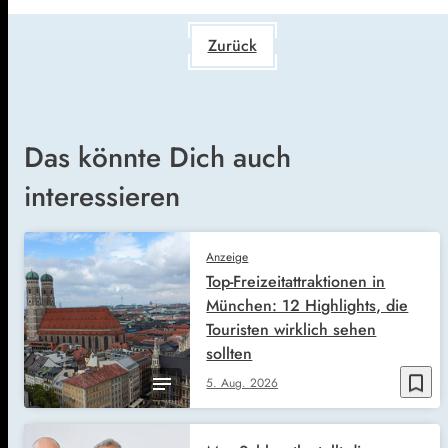
Zurück
Das könnte Dich auch
interessieren
Anzeige
Top-Freizeitattraktionen in
München: 12 Highlights, die
Touristen wirklich sehen
sollten
bookmark_border
5. Aug. 2026