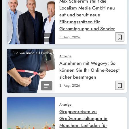
Max Schlereth stellt die
Localism Media GmbH neu
auf und beruft neue
Führungsspitzen für
Gesamtgruppe und Sender
bookmark_border
5. Aug. 2026
Bild von Bruno auf Pixabay
Anzeige
Abnehmen mit Wegovy: So
können Sie Ihr Online-Rezept
sicher beantragen
bookmark_border
3. Aug. 2026
Anzeige
Gruppenreisen zu
Großveranstaltungen in
München: Leitfaden für