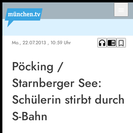
menu
headphones
chrome_reader_mode
bookmark_border
Mo., 22.07.2013
, 10:59 Uhr
Pöcking /
Starnberger See:
Schülerin stirbt durch
S-Bahn