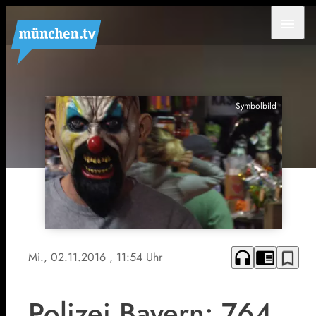
menu
Symbolbild
headphones
chrome_reader_mode
bookmark_border
Mi., 02.11.2016
, 11:54 Uhr
Polizei Bayern: 764