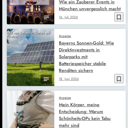
Wie ein Zauberer Events in
München unvergesslich macht
bookmark_border
16. Juli 2026
Bild von Sebastian Ganso auf
Anzeige
Pixabay
Bayerns Sonnen-Gold: Wie
Direktinvestments in
Solarparks mit
Batteriespeicher stabile
Renditen sichern
bookmark_border
18. Juni 2026
Anzeige
Mein Körper, meine
Entscheidung: Warum
Schönheits-OPs kein Tabu
mehr sind