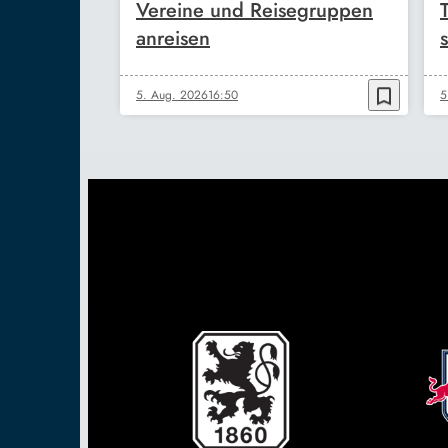
Vereine und Reisegruppen
anreisen
s
bookmark_border
5. Aug. 2026
16:50
5