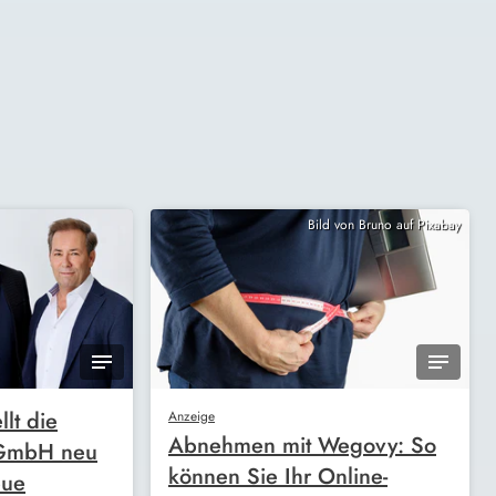
Bild von Bruno auf Pixabay
llt die
Anzeige
Abnehmen mit Wegovy: So
 GmbH neu
können Sie Ihr Online-
eue