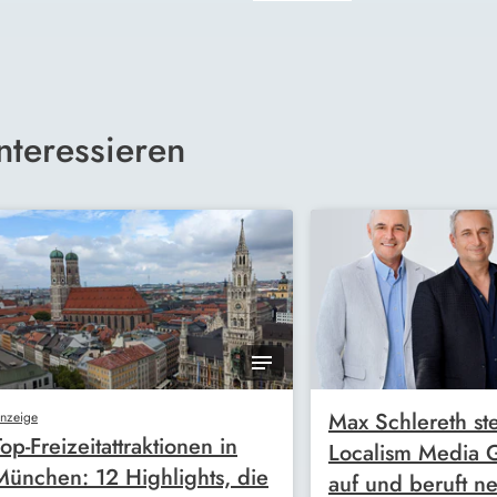
nteressieren
Max Schlereth ste
nzeige
Top-Freizeitattraktionen in
Localism Media
München: 12 Highlights, die
auf und beruft n