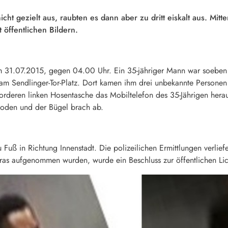
icht gezielt aus, raubten es dann aber zu dritt eiskalt aus. Mitt
 öffentlichen Bildern.
m 31.07.2015, gegen 04.00 Uhr. Ein 35-jähriger Mann war soebe
am Sendlinger-Tor-Platz. Dort kamen ihm drei unbekannte Person
 vorderen linken Hosentasche das Mobiltelefon des 35-Jährigen hera
 Boden und der Bügel brach ab.
u Fuß in Richtung Innenstadt. Die polizeilichen Ermittlungen verli
s aufgenommen wurden, wurde ein Beschluss zur öffentlichen Lich