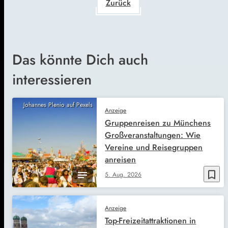
Zurück
Das könnte Dich auch
interessieren
Johannes Plenio auf Pexels
Anzeige
Gruppenreisen zu Münchens
Großveranstaltungen: Wie
Vereine und Reisegruppen
anreisen
bookmark_border
5. Aug. 2026
Anzeige
Top-Freizeitattraktionen in