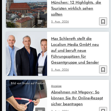
München: 12 Highlights, die
Touristen wirklich sehen
sollten
bookmark_border
5. Aug. 2026
Max Schlereth stellt die
Localism Media GmbH neu
auf und beruft neue
Führungsspitzen für
Gesamtgruppe und Sender
bookmark_border
5. Aug. 2026
Bild von Bruno auf Pixabay
Anzeige
Abnehmen mit Wegovy: So
können Sie Ihr Online-Rezept
sicher beantragen