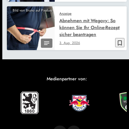
Bild von Bruno auf Pixabay
Anzeige
Abnehmen mit Wegovy: So
können Sie Ihr Online-Rezept
sicher beantragen
bookmark_border
3. Aug. 2026
Medienpartner von: