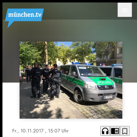
menu
headphones
chrome_reader_mode
bookmark_border
Fr., 10.11.2017
, 15:07 Uhr