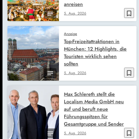
anreisen
bookmark_border
5. Aug. 2026
Anzeige
Top-Freizeitattraktionen in
München: 12 Highlights, die
Touristen wirklich sehen
sollten
bookmark_border
5. Aug. 2026
Max Schlereth stellt die
Localism Media GmbH neu
auf und beruft neue
Führungsspitzen für
Gesamtgruppe und Sender
bookmark_border
5. Aug. 2026