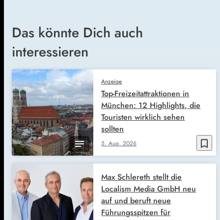
Das könnte Dich auch
interessieren
Anzeige
Top-Freizeitattraktionen in
München: 12 Highlights, die
Touristen wirklich sehen
sollten
bookmark_border
5. Aug. 2026
Max Schlereth stellt die
Localism Media GmbH neu
auf und beruft neue
Führungsspitzen für