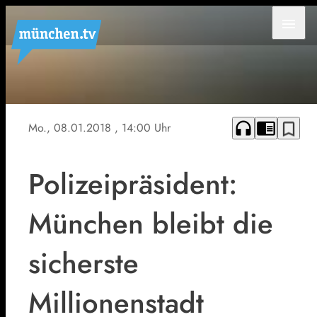
menu
headphones
chrome_reader_mode
bookmark_border
Mo., 08.01.2018
, 14:00 Uhr
Polizeipräsident:
München bleibt die
sicherste
Millionenstadt