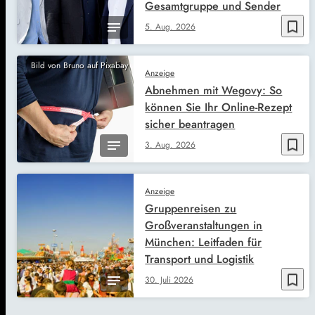
Gesamtgruppe und Sender
bookmark_border
5. Aug. 2026
Bild von Bruno auf Pixabay
Anzeige
Abnehmen mit Wegovy: So
können Sie Ihr Online-Rezept
sicher beantragen
bookmark_border
3. Aug. 2026
Anzeige
Gruppenreisen zu
Großveranstaltungen in
München: Leitfaden für
Transport und Logistik
bookmark_border
30. Juli 2026