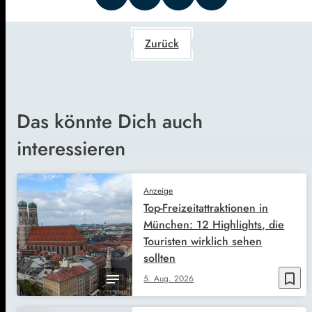
Zurück
Das könnte Dich auch
interessieren
Anzeige
Top-Freizeitattraktionen in
München: 12 Highlights, die
Touristen wirklich sehen
sollten
bookmark_border
5. Aug. 2026