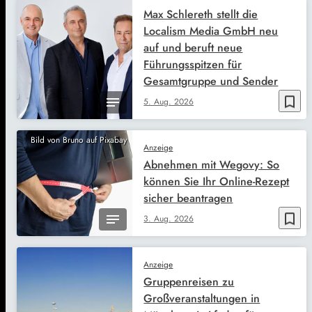
Max Schlereth stellt die
Localism Media GmbH neu
auf und beruft neue
Führungsspitzen für
Gesamtgruppe und Sender
bookmark_border
5. Aug. 2026
Bild von Bruno auf Pixabay
Anzeige
Abnehmen mit Wegovy: So
können Sie Ihr Online-Rezept
sicher beantragen
bookmark_border
3. Aug. 2026
Anzeige
Gruppenreisen zu
Großveranstaltungen in