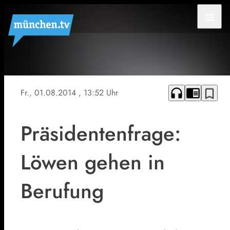
menu
Bleibt er,
wenn
Magath
headphones
chrome_reader_mode
bookmark_border
Fr., 01.08.2014
, 13:52 Uhr
kommt?
Gerhard
Mayrhofer
Präsidentenfrage:
Löwen gehen in
Berufung