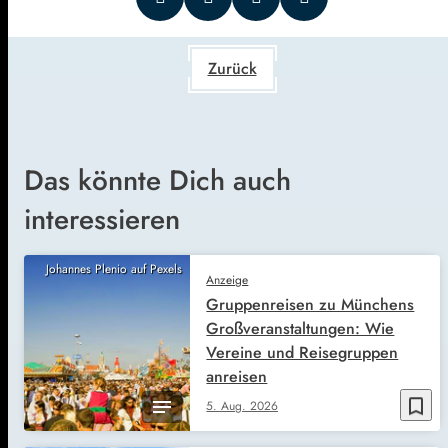
Zurück
Das könnte Dich auch
interessieren
Johannes Plenio auf Pexels
Anzeige
Gruppenreisen zu Münchens
Großveranstaltungen: Wie
Vereine und Reisegruppen
anreisen
bookmark_border
5. Aug. 2026