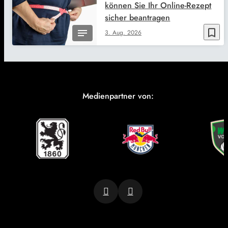
können Sie Ihr Online-Rezept
sicher beantragen
bookmark_border
3. Aug. 2026
Medienpartner von: