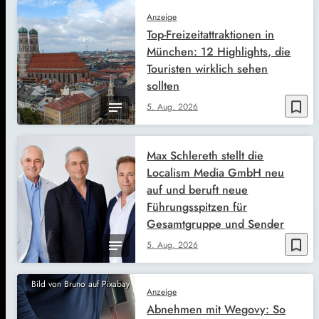
Anzeige
Top-Freizeitattraktionen in
München: 12 Highlights, die
Touristen wirklich sehen
sollten
bookmark_border
5. Aug. 2026
Max Schlereth stellt die
Localism Media GmbH neu
auf und beruft neue
Führungsspitzen für
Gesamtgruppe und Sender
bookmark_border
5. Aug. 2026
Bild von Bruno auf Pixabay
Anzeige
Abnehmen mit Wegovy: So