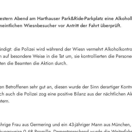
gestern Abend am Harthauser Park&Ride-Parkplatz eine Alkoholk
intlichen Wiesnbesucher vor Antritt der Fahrt überprüft.
ndigt: die Polizei wird während der Wiesn vermehrt Alkoholkontro
n auf besondere Weise in die Tat um, sie kontrollierten die Person
ten die Beamten die Aktion durch.
 Betroffenen sehr gut an, diesen wurde der Sinn derartiger Kontro
 auch die Polizei zog eine positive Bilanz aus der nächtlichen Akt
tern.
jährige Frau aus Germering und ein 43-jähriger Mann aus München,
ehungsweise 0,68 Promille. Dementsprechend wurde die Weiterfahr