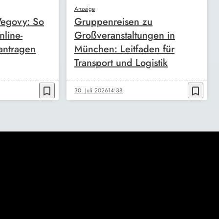
Anzeige
egovy: So
Gruppenreisen zu
nline-
Großveranstaltungen in
antragen
München: Leitfaden für
Transport und Logistik
bookmark_border
bookmark_border
30. Juli 2026
14:38