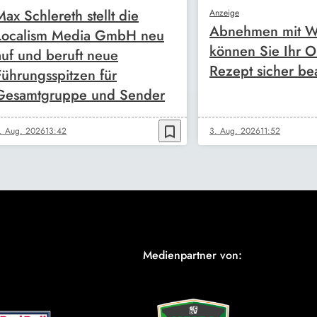
Max Schlereth stellt die
Anzeige
Abnehmen mit W
Localism Media GmbH neu
können Sie Ihr O
auf und beruft neue
Rezept sicher be
Führungsspitzen für
Gesamtgruppe und Sender
bookmark_border
. Aug. 2026
13:42
3. Aug. 2026
11:52
Medienpartner von: