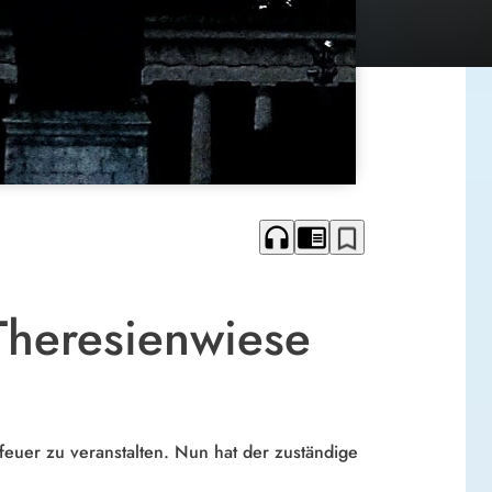
headphones
chrome_reader_mode
bookmark_border
Theresienwiese
feuer zu veranstalten. Nun hat der zuständige