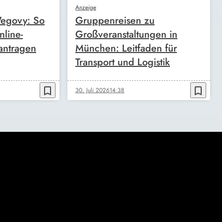
Anzeige
egovy: So
Gruppenreisen zu
nline-
Großveranstaltungen in
antragen
München: Leitfaden für
Transport und Logistik
bookmark_border
bookmark_border
30. Juli 2026
14:38