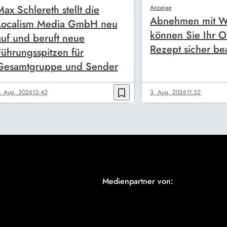
Max Schlereth stellt die
Anzeige
Abnehmen mit W
Localism Media GmbH neu
können Sie Ihr O
auf und beruft neue
Rezept sicher be
Führungsspitzen für
Gesamtgruppe und Sender
bookmark_border
. Aug. 2026
13:42
3. Aug. 2026
11:52
Medienpartner von: