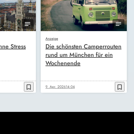
Anzeige
ne Stress
Die schönsten Camperrouten
rund um München für ein
Wochenende
bookmark_border
bookmark_border
9. Apr. 2026
14:04