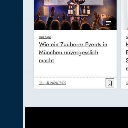
Anzeige
A
Wie ein Zauberer Events in
München unvergesslich
macht
bookmark_border
16. Juli 2026
17:09
1