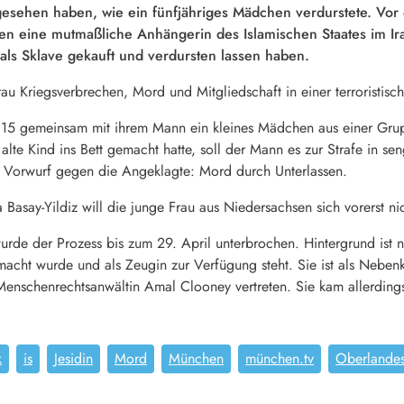
zugesehen haben, wie ein fünfjähriges Mädchen verdurstete. 
en eine mutmaßliche Anhängerin des Islamischen Staates im I
als Sklave gekauft und verdursten lassen haben.
rau Kriegsverbrechen, Mord und Mitgliedschaft in einer terroristis
5 gemeinsam mit ihrem Mann ein kleines Mädchen aus einer Grupp
alte Kind ins Bett gemacht hatte, soll der Mann es zur Strafe in s
er Vorwurf gegen die Angeklagte: Mord durch Unterlassen.
asay-Yildiz will die junge Frau aus Niedersachsen sich vorerst n
rde der Prozess bis zum 29. April unterbrochen. Hintergrund ist 
acht wurde und als Zeugin zur Verfügung steht. Sie ist als Neben
enschenrechtsanwältin Amal Clooney vertreten. Sie kam allerdings
k
is
Jesidin
Mord
München
münchen.tv
Oberlandes