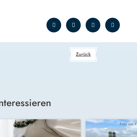
Zurück
nteressieren
Foto von 