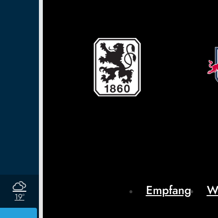
Empfang
W
19°