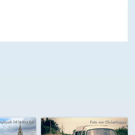
Prakhyath DESHPANDE
Foto von ClickerHappy