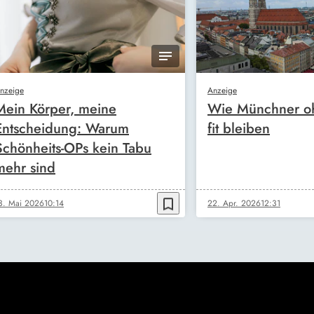
nzeige
Anzeige
Mein Körper, meine
Wie Münchner oh
Entscheidung: Warum
fit bleiben
Schönheits-OPs kein Tabu
mehr sind
bookmark_border
3. Mai 2026
10:14
22. Apr. 2026
12:31