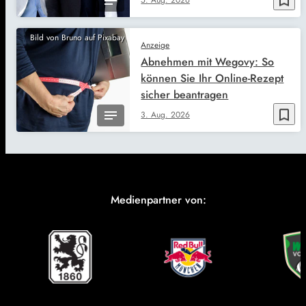
bookmark_border
5. Aug. 2026
Bild von Bruno auf Pixabay
Anzeige
Abnehmen mit Wegovy: So
können Sie Ihr Online-Rezept
sicher beantragen
bookmark_border
3. Aug. 2026
Medienpartner von: