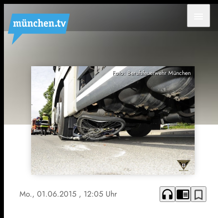
menu
Foto: Berufsfeuerwehr München
headphones
chrome_reader_mode
bookmark_border
Mo., 01.06.2015
, 12:05 Uhr