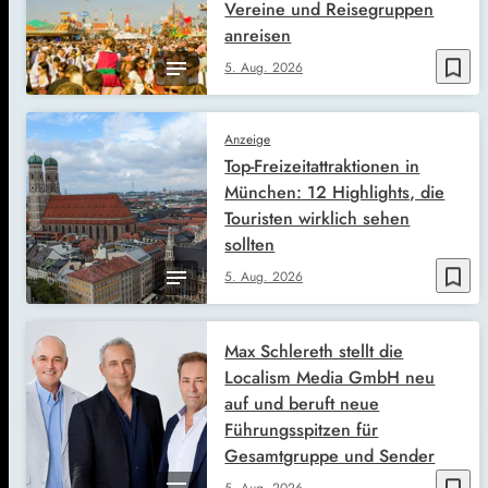
Vereine und Reisegruppen
anreisen
bookmark_border
5. Aug. 2026
Anzeige
Top-Freizeitattraktionen in
München: 12 Highlights, die
Touristen wirklich sehen
sollten
bookmark_border
5. Aug. 2026
Max Schlereth stellt die
Localism Media GmbH neu
auf und beruft neue
Führungsspitzen für
Gesamtgruppe und Sender