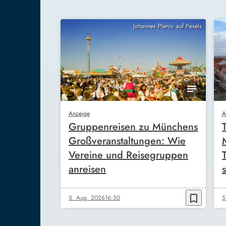
Johannes Plenio auf Pexels
Anzeige
A
Gruppenreisen zu Münchens
Großveranstaltungen: Wie
Vereine und Reisegruppen
anreisen
s
bookmark_border
5. Aug. 2026
16:50
5