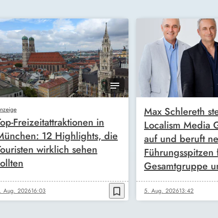
Max Schlereth ste
nzeige
Top-Freizeitattraktionen in
Localism Media
München: 12 Highlights, die
auf und beruft n
Touristen wirklich sehen
Führungsspitzen 
ollten
Gesamtgruppe u
bookmark_border
. Aug. 2026
16:03
5. Aug. 2026
13:42