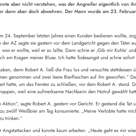
nnte aber nicht verstehen, was der Angreifer eigentlich von ihr
er dann aber doch abwehren. Der Mann wurde am 23. Februar v
am 24. September letzten Jahres einen Kunden bedienen wollte, zog 
der AZ sagte sie gestern vor dem Landgericht gegen den Täter aus:
, was er wollte, weil er so lallte. Dann schrie er ‚Gib mir Kohle‘ un
ch am Kragen meiner Bluse. Ich hatte Todesangst und schrie sofort
ben, denn Robert A. ließ die Frau los und versuchte stattdessen üb
en genommen und zwei leere Bierflaschen auf ihn geworfen.“ Der 
it hatte, um das Fenster zu schließen, vor dem Robert A. stand. D
nappen, weil eine aufmerksame Nachbarin den Notruf gewählt hatt
e Aktion“, sagte Robert A. gestern vor Gericht. Er gestand die Tat
s zu zwölf Weißbier am Tag konsumierte. „Meine Verlobte hatte mi
u trinken.“
ter Angstattacken und konnte kaum arbeiten. „Heute geht es mir wied