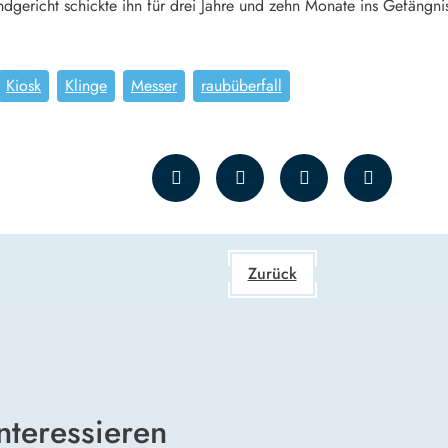
ndgericht schickte ihn für drei Jahre und zehn Monate ins Gefängni
Kiosk
Klinge
Messer
raubüberfall
Zurück
nteressieren