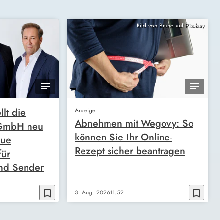
Bild von Bruno auf Pixabay
llt die
Anzeige
Abnehmen mit Wegovy: So
 GmbH neu
können Sie Ihr Online-
eue
Rezept sicher beantragen
für
nd Sender
bookmark_border
bookmark_border
3. Aug. 2026
11:52